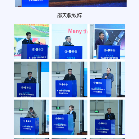
邵天敏致辞