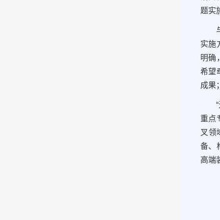
题实
实施
明确
希望
成果
重点
叉领
备、
高端