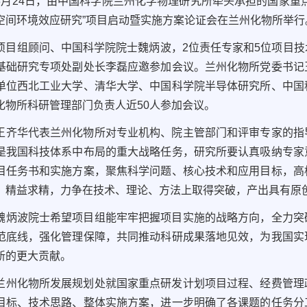
3月24日，由中国科学院兰州化学物理研究所牵头承担的国家重
空间环境效应研究”项目启动暨实施方案论证会在兰州化物所举行
项目组顾问、中国科学院院士魏炳波，2位责任专家和5位项目
基础研究专项处副处长李磊应邀参加会议。兰州化物所党委书记
单位西北工业大学、清华大学、中国科学院半导体研究所、中国
化物所科研管理部门负责人近50人参加会议。
王齐华代表兰州化物所对专业机构、院主管部门和评审专家的指
是我国科技体系中布局的重大战略任务，研究所要认真吸纳专家
目任务书和实施方案，聚焦科学问题、核心技术和应用目标，高
、精益求精，力争在技术、理论、方法上取得突破，产出具有原
魏炳波院士希望项目组能牢牢把握项目实施的战略方向，全力突
范底线，强化管理保障，共同推动科研成果落地见效，为我国实
新的更大贡献。
兰州化物所发展规划处就国家重点研发计划项目过程、经费管理
目标、技术思路、整体实施方案，进一步明确了各课题的任务分