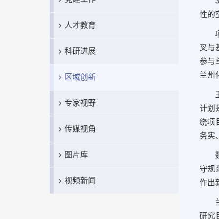
性的
人才教育
叉与
科研进展
参与
兰州
区域创新
专家视野
计划
绕项
传媒视角
务实
图片库
守规
视频新闻
作出
研究