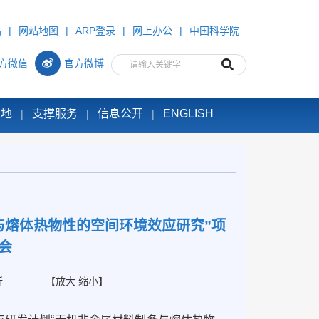
站
|
网站地图
|
ARP登录
|
网上办公
|
中国科学院
方微信
官方微博
园地
支撑服务
信息公开
ENGLISH
|
|
|
与熔体热物性的空间环境效应研究”项
会
所
【
放大
缩小
】