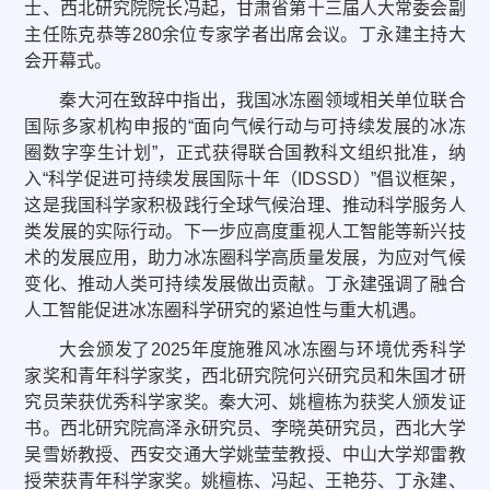
士、西北研究院院长冯起，甘肃省第十三届人大常委会副
主任陈克恭等280余位专家学者出席会议。丁永建主持大
会开幕式。
秦大河在致辞中指出，我国冰冻圈领域相关单位联合
国际多家机构申报的“面向气候行动与可持续发展的冰冻
圈数字孪生计划”，正式获得联合国教科文组织批准，纳
入“科学促进可持续发展国际十年（IDSSD）”倡议框架，
这是我国科学家积极践行全球气候治理、推动科学服务人
类发展的实际行动。下一步应高度重视人工智能等新兴技
术的发展应用，助力冰冻圈科学高质量发展，为应对气候
变化、推动人类可持续发展做出贡献。丁永建强调了融合
人工智能促进冰冻圈科学研究的紧迫性与重大机遇。
大会颁发了2025年度施雅风冰冻圈与环境优秀科学
家奖和青年科学家奖，西北研究院何兴研究员和朱国才研
究员荣获优秀科学家奖。秦大河、姚檀栋为获奖人颁发证
书。西北研究院高泽永研究员、李晓英研究员，西北大学
吴雪娇教授、西安交通大学姚莹莹教授、中山大学郑雷教
授荣获青年科学家奖。姚檀栋、冯起、王艳芬、丁永建、