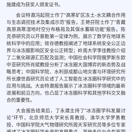
施建成为获奖人颁发证书。
会议特邀冯起院士作了“高寒矿区冻土-水文耦合作用
与生态调控技术及集成示范”报告，王艳芬院士作了“青藏
高原高寒湿地时空分布格局及其保水蓄碳功能”报告。陈
克恭研究员以开普勒第一定律为例，展示了数学在地球系
统科学中的应用；效存德教授阐述了地球系统安全公正边
界与冰冻圈影响区安全公正转型；岭南大学李佳教授介绍
了二氧化碳源汇匹配及监测；中国社会科学院俄罗斯东欧
中亚研究所肖斌教授分析了冰冻圈大国博弈的新态势及战
略思考；中国科学院、水利部成都山地灾害与环境研究所
所长康世昌研究员论述了人工智能在冰冻圈科学研究中的
应用与挑战。大会特邀报告展示了冰冻圈科学领域的最新
进展和前沿方向，也凸显了冰冻圈科学和其他学科交叉融
合的重要性。
大会报告结束后，丁永建主持了“冰冻圈学科发展讨
论”环节，北京师范大学宋长青教授、清华大学罗勇教
授、中国科学院大气物理研究所周天军研究员等多位专家
阐述了冰冻圈科学未来的发展重点，其他多位与会专家围