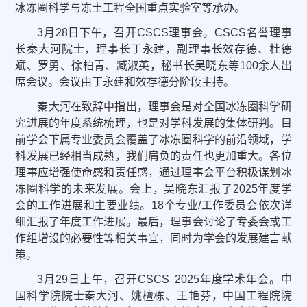
冰冻圈科学与冻土工程全国重点实验室等承办。
3月28日下午，召开CSCS理事会。CSCS名誉理事
长秦大河院士，理事长丁永建，副理事长效存德、杜德
斌、罗勇、徐柏青、臧淑英，秘书长吴晓东等100余人出
席会议。会议由丁永建和效存德分阶段主持。
秦大河在致辞中指出，理事会是对全国冰冻圈科学研
究进展的年度系统梳理，也是对学科发展的集体研判。目
前学会下属专业委员会覆盖了冰冻圈科学的前沿领域，学
科发展已经相当成熟，我们肩负的责任也更加重大。各位
理事应增强使命感和责任感，通过理事会平台积极谋划冰
冻圈科学的未来发展。会上，吴晓东汇报了2025年度学
会的工作进展和主要业绩。18个专业/工作委员会依次详
细汇报了年度工作进展。最后，理事会讨论了专委会或工
作组增设的必要性等相关事宜，同时为学会的发展建言献
策。
3月29日上午，召开CSCS 2025年度学术年会。中
国科学院院士秦大河、姚檀栋、王艳芬，中国工程院院